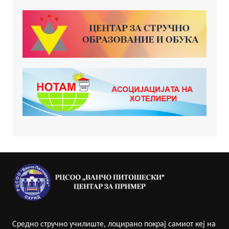
Средно стручно училиште, лоцирано покрај самиот кеј на