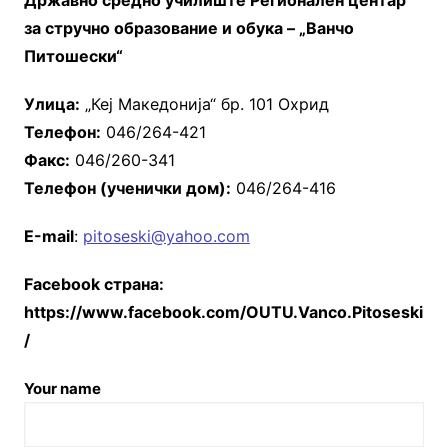
Државно средно училиште
Регионален центар
за стручно образование и обука – „Ванчо
Питошески“
Улица:
„Кеј Македонија“ бр. 101 Охрид
Телефон:
046/264-421
Факс:
046/260-341
Телефон (ученички дом):
046/264-416
Е-mail
:
pitoseski@yahoo.com
Facebook страна:
https://www.facebook.com/OUTU.Vanco.Pitoseski
/
Your name