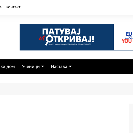
а
Контакт
чки дом
Ученици
Настава
Редовни
Календар за работа
ор
Паралелки
Наставно време
Ученичка заедница
Наставни планови и
програми
Воннаставни активности
Додатна
Вонредни
Дополнителна