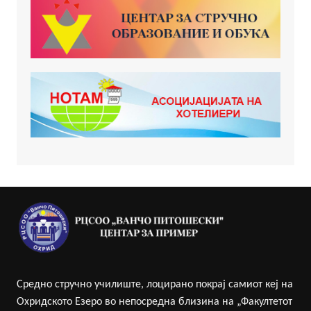
Средно стручно училиште, лоцирано покрај самиот кеј на
Охридското Езеро во непосредна близина на „Факултетот