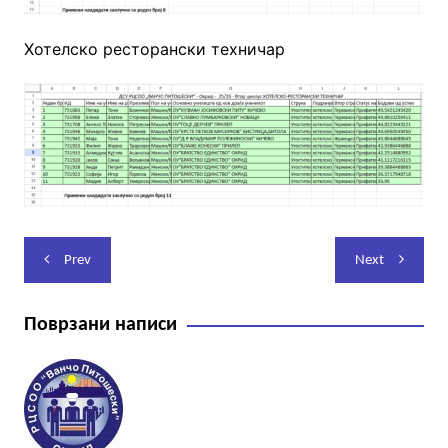
Хотелско ресторански техничар
Навигација
Prev
Next
на
напис
Поврзани написи