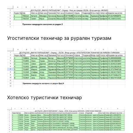
Угостителски техничар за рурален туризам
Хотелско туристички техничар